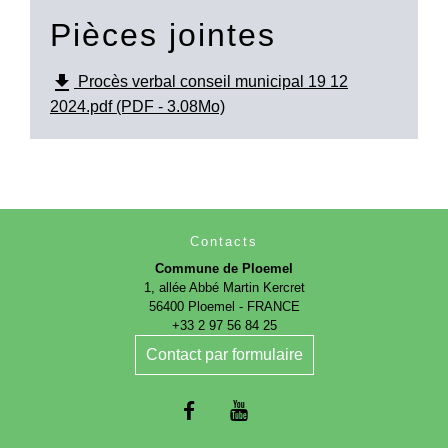
Pièces jointes
file_download
Procès verbal conseil municipal 19 12
2024.pdf (PDF - 3.08Mo)
Contacts
Commune de Ploemel
1, allée Abbé Martin Kercret
56400 Ploemel - FRANCE
+33 2 97 56 84 25
Contact par formulaire