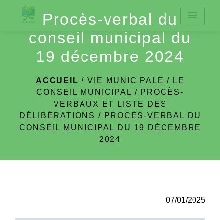
menu
Procès-verbal du
conseil municipal du
19 décembre 2024
ACCUEIL
/
VIE MUNICIPALE
/
LE
CONSEIL MUNICIPAL
/
PROCÈS-
VERBAUX ET LISTE DES
DÉLIBÉRATIONS
/
PROCÈS-VERBAL DU
CONSEIL MUNICIPAL DU 19 DÉCEMBRE
2024
07/01/2025