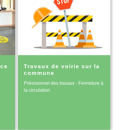
nce
Travaux de voirie sur la
AL
commune
Renf
Prévisionnel des travaux - Fermeture à
de la
la circulation