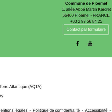
Commune de Ploemel
1, allée Abbé Martin Kercret
56400 Ploemel - FRANCE
+33 2 97 56 84 25
Contact par formulaire
Terre Atlantique (AQTA)
ay
entions légales
-
Politique de confidentialité
-
Accessibilité
-