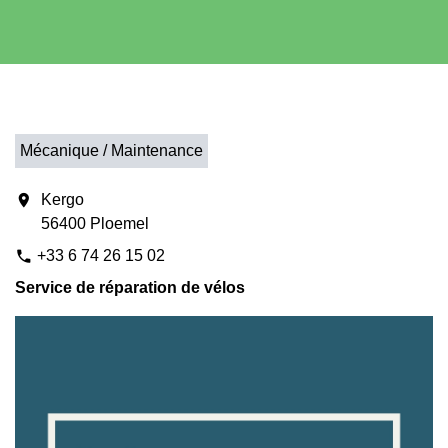
Mécanique / Maintenance
location_on
Kergo
56400 Ploemel
+33 6 74 26 15 02
phone
Service de réparation de vélos