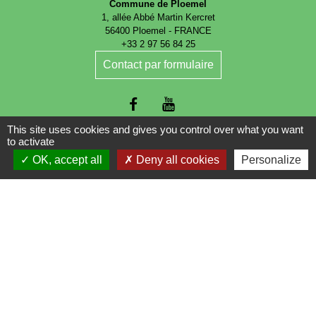
Commune de Ploemel
1, allée Abbé Martin Kercret
56400 Ploemel - FRANCE
+33 2 97 56 84 25
Contact par formulaire
This site uses cookies and gives you control over what you want
to activate
OK, accept all
Deny all cookies
Personalize
Liens
Auray Quiberon Terre Atlantique (AQTA)
Pays d'Auray
Mentions légales
-
Politique de confidentialité
-
Accessibilité
-
Plan du site
-
Gestion des cookies